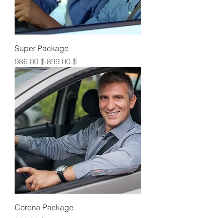
Super Package
Κανονική τιμή
Τιμή Έκπτωσης
986,00 $
899,00 $
Corona Package