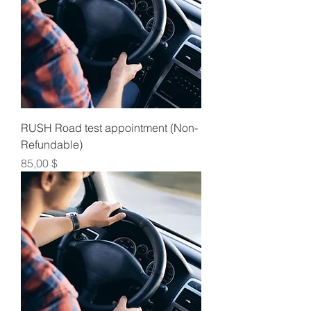
RUSH Road test appointment (Non-
Refundable)
Τιμή
85,00 $