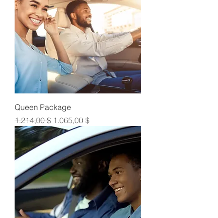
Queen Package
Κανονική τιμή
Τιμή Έκπτωσης
1.214,00 $
1.065,00 $