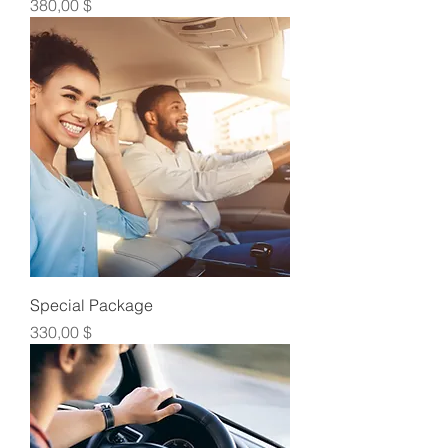
Τιμή
380,00 $
Special Package
Τιμή
330,00 $