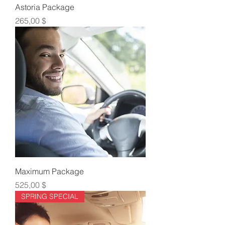
Astoria Package
Τιμή
265,00 $
Maximum Package
Τιμή
525,00 $
SPRING SPECIAL