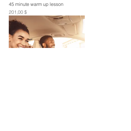
45 minute warm up lesson
Τιμή
201,00 $
Vehicle rental for road test
(WITHOUT advance notice)
Τιμή
189,00 $