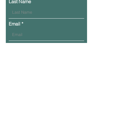
Last Name
Email
Phone
Leave Your Message Here
υποβάλλουν